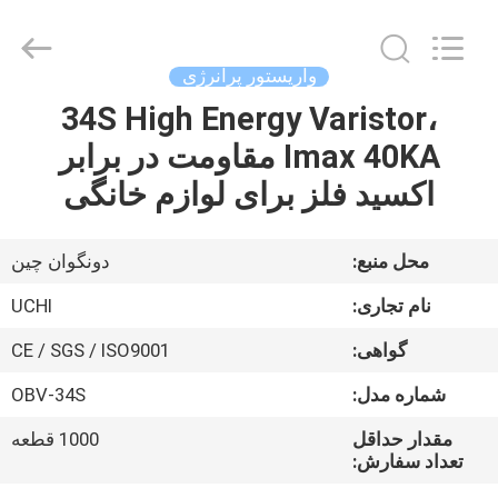
-
2026
Guangdong
Uchi
Technology
واریستور پرانرژی
Co.,Ltd.
All
Rights
34S High Energy Varistor،
خانه
Reserved.
Imax 40KA مقاومت در برابر
محصولات
اکسید فلز برای لوازم خانگی
درباره
محل منبع:
دونگوان چین
ما
نام تجاری:
UCHI
گواهی:
CE / SGS / ISO9001
تور
شماره مدل:
OBV-34S
کارخانه
مقدار حداقل
1000 قطعه
تعداد سفارش:
کنترل