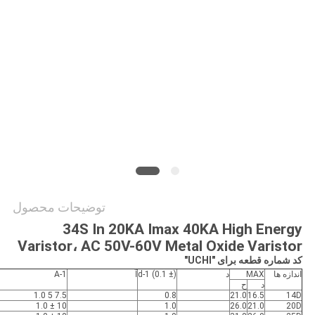
سایت
PRIVACY
POLICY
توضیحات محصول
34S In 20KA Imax 40KA High Energy
Varistor، AC 50V-60V Metal Oxide Varistor
کد شماره قطعه برای "UCHI"
اندازه ها
MAX
د
d-1 (0.1 ±)
آ
A-1
د
ح
7.5 5 1.0
0.8
21.0
16.5
14D
10 ± 1.0
1.0
26.0
21.0
20D