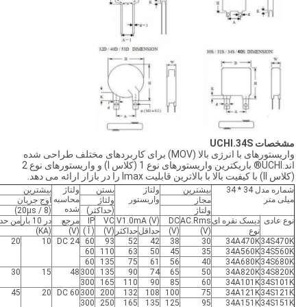
مشخصات UCHI.34S
واریستورهای با انرژی بالا (MOV) برای کاربردهای مختلف طراحی شده
اند.UCHI® باریکترین واریستورهای نوع 1 (کلاس I) و واریستورهای نوع 2
(کلاس II) با کیفیت بالا با بالاترین قابلیت Imax را در بازار ارائه می دهد.
شماره مدل 34 * 34
بیشترین
ولتاژ
بستن
ولتاژ
بیشترین
میلی متر
واریستور
محاسبه
مجاز
ولتاژ
اوج جریان
شده
ولتاژ
(حداکثر)
(8 / 20μs)
نوع عادی
دیسک نقره ای
AC.Rms
DC
V1.0mA (V)
VC
IP
مرجع
در 10 بار
من حدا
نوع
(V)
(V)
حداقل
حداکثر
(V)
( آ )
(V)
(KA)
20
10
DC 24
60
93
52
42
38
30
34A470K
34S470K
60
110
63
50
45
35
34A560K
34S560K
60
135
75
61
56
40
34A680K
34S680K
30
15
48
300
135
90
74
65
50
34A820K
34S820K
300
165
110
90
85
60
34A101K
34S101K
45
20
DC 60
300
200
132
108
100
75
34A121K
34S121K
300
250
165
135
125
95
34A151K
34S151K