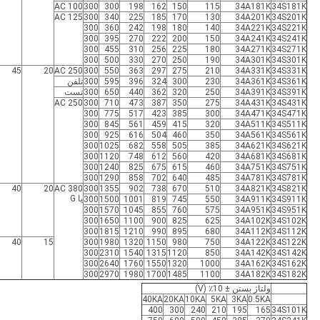
AC 100
300
300
198
162
150
115
34A181K
34S181K
AC 125
300
340
225
185
170
130
34A201K
34S201K
300
360
242
198
180
140
34A221K
34S221K
300
395
270
222
200
150
34A241K
34S241K
300
455
310
256
225
180
34A271K
34S271K
300
500
330
270
250
190
34A301K
34S301K
45
20
AC 250
300
550
363
297
275
210
34A331K
34S331K
34S361K
34A361K
230
300
324
396
595
300
تلفن
34S391K
34A391K
250
320
362
440
650
300
تست
AC 250
300
710
473
387
350
275
34A431K
34S431K
300
775
517
423
385
300
34A471K
34S471K
300
845
561
459
415
320
34A511K
34S511K
300
925
616
504
460
350
34A561K
34S561K
300
1025
682
558
505
385
34A621K
34S621K
300
1120
748
612
560
420
34A681K
34S681K
300
1240
825
675
615
460
34A751K
34S751K
300
1290
858
702
640
485
34A781K
34S781K
40
20
AC 380
300
1355
902
738
670
510
34A821K
34S821K
یا G
300
1500
1001
819
745
550
34A911K
34S911K
300
1570
1045
855
760
575
34A951K
34S951K
300
1650
1100
900
825
625
34A102K
34S102K
300
1815
1210
990
895
680
34A112K
34S112K
40
15
300
1980
1320
1150
980
750
34A122K
34S122K
300
2310
1540
1315
1120
850
34A142K
34S142K
300
2640
1760
1550
1320
1000
34A162K
34S162K
300
2970
1980
1700
1485
1100
34A182K
34S182K
ولتاژ بستن ± 10٪ (V)
40KA
20KA
10KA
5KA
3KA
0.5KA
400
300
240
210
195
165
34S101K