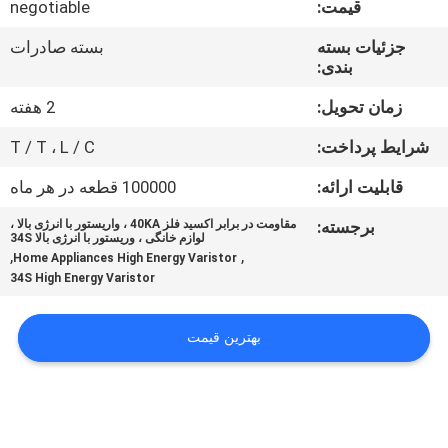
قیمت:
negotiable
کیفیت
جزئیات بسته
بسته صادرات
بندی:
با
ما
زمان تحویل:
2 هفته
تماس
شرایط پرداخت:
T / T ، L / C
بگیرید
قابلیت ارائه:
100000 قطعه در هر ماه
برجسته:
مقاومت در برابر اکسید فلز 40KA ، واریستور با انرژی بالا ،
اخبار
لوازم خانگی ، وریستور با انرژی بالا 34S
,
,
Home Appliances High Energy Varistor
34S High Energy Varistor
درخواست
نقل
بهترین قیمت
قول
نقشه