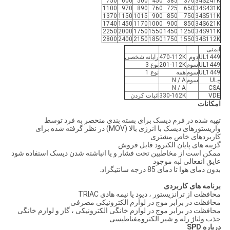
750
600
500
450
385
370
34S241K
1100
970
890
760
725
650
34S431K
1370
1150
1015
900
850
750
34S511K
1740
1450
1170
1000
900
850
34S621K
2250
2000
1750
1550
1450
1250
34S911K
2800
2400
2150
1850
1750
1550
34S112K
ایمنی
UL1449
دوم
470-112K
رایانه شخصی
UL1449
سوم
201-112K
نوع 3
UL1449
سوم
همه
نوع 1
UL
سوم
N / A
ج
N / A
CSA
VDE
330-162K
اثبات كردن
امکانات
تهیه شده در فرم دیسک برای بسته بندی منحصر به فرد توسط
واریستورهای دیسک با انرژی بالا (MOV) در نظر گرفته شده برای
کاربردهای خاص مشتری
گزینه های پایان الکترود قابل فروش
ممکن است از مخاطبین تحت فشار و یا انباشته شدن دیسک استفاده شود
عایق انفعالی لبه موجود
بدون دمای هوا تا دمای 85 درجه سانتیگراد.
برنامه های کاربردی
محافظت از ترانزیستور ، دیود یا نیمه هادی TRIAC
محافظت در برابر موج در لوازم الکترونیکی مصرفی
محافظت در برابر موج در لوازم خانگی الکترونیکی ، گاز و لوازم خانگی
جذب ولتاژ رله و شیر الکترومغناطیسی
درباره SPD