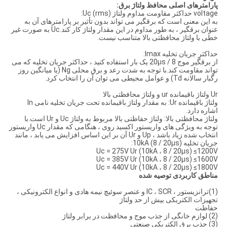
پارامترهای اصلی محافظ ولتاژ برق:
voltage حداکثر مقاومت مداوم ولتاژ Uc (rms):
به این معنی است که برقگیر می تواند بدون تأثیر بر پارامترهای آن به
عنوان برقگیر ، به طور مداوم در این مقدار ولتاژ کار کند.Uc به صورت غیر
خطی با ولتاژ محافظتی بالا متناسب نیست.
حداکثر جریان تخلیه Imax:
از برقگیر موج 8 / 20μs یک بار استفاده کنید ، حداکثر جریان تخلیه که می
تواند مقاومت کند.با توجه به شدت رعد و برق محلی Ng (یا میانگین روز
رگبار سالانه Td) و عوامل محیطی می توان آن را انتخاب کرد.
Ur ولتاژ باقیمانده ur و ولتاژ محافظتی بالا
ولتاژ باقیمانده Ur: به مقدار ولتاژ باقیمانده تحت جریان تخلیه نامی In
اشاره دارد.
ولتاژ محافظتی بالا: ولتاژ حفاظتی بالا مربوط به ولتاژ Uc و Ur است.با
توجه به ویژگی های واریستور اکسید روی ، هنگامی که مقدار Uc واریستور
انتخاب شده زیاد باشد ، Up و Ur آن بر این اساس افزایش می یابد ، مانند
جریان تخلیه 10kA (8 / 20μs):
Uc = 275V Ur (10kA ، 8 / 20μs) ≤1200V
Uc = 385V Ur (10kA ، 8 / 20μs) ≤1600V
Uc = 440V Ur (10kA ، 8 / 20μs) ≤1800V
مناطق کاربردی توصیه شده
(1)ترانزیستور ، IC ، SCR و عنصر سوئیچ نیمه هادی و انواع الکترونیکی ،
تجهیزات الکتریکی بیش از حد ولتاژ
حفاظت
(2) لوازم خانگی از جذب موج و محافظت در برابر ولتاژ
(3) جذب برق الکتریکی صنعتی