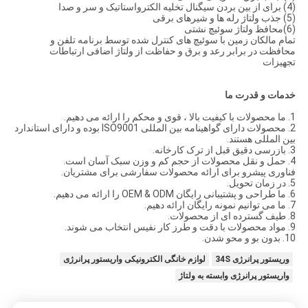
(4) برای از بین بردن سیگنال تخلیه الکترواستاتیک و سر و صدا
(5) جذب ولتاژ رله ها و شیرهای برقی
(6)محافظ ولتاژ سوئیچ نشتی
تمام مالکان زمین با سوئیچ های کنترل شده توسط برنامه تلفن و
محافظت در برابر رعد و برق و حفاظت از ولتاژ اضافی ارتباطات
تجهیزات
خدمات و قدرت ما
1. ما محصولات با کیفیت بالا ، قوی و محکم را ارائه می دهیم.
2. محصولات دارای گواهینامه بین المللی ISO9001 بوده و دارای استاندارد
بین المللی هستند.
3. بازرسی دقیق قبل از ترک کارخانه.
4. حمل و نقل محصولات از حجم کم و وزن سبک آسان است.
فناوری پیشرو برای ارائه محصولات سفارشی برای مشتریان.
5. در زمان تحویل.
6. ما طراحی و پشتیبانی رایگان OEM & ODM را ارائه می دهیم.
7. ما می توانیم نمونه رایگان ارائه دهیم.
8. طیف گسترده ای از محصولات.
9. مواد محصولات با دقت و طرز کار نفیس انتخاب می شوند.
10. بدون بو و محو شدن.
وریستور پرانرژی 34S
لوازم خانگی الکترونیکی واریستور پرانرژی
واریستور پرانرژی وابسته به ولتاژ